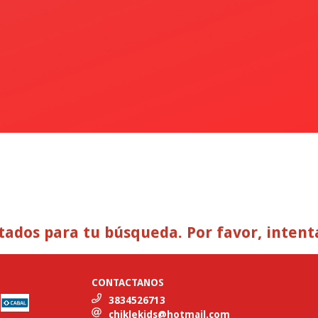
ados para tu búsqueda. Por favor, intentá 
CONTACTANOS
3834526713
chiklekids@hotmail.com