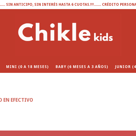
........ SIN ANTICIPO, SIN INTERÉS HASTA 6 CUOTAS.!!!........ CRÉDITO PERSON
MINI (0 A 18 MESES)
BABY (6 MESES A 3 AÑOS)
JUNIOR (4
O EN EFECTIVO