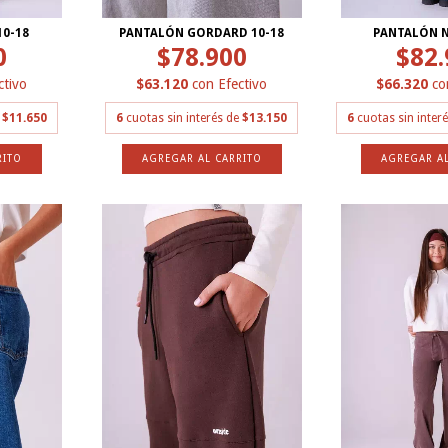
10-18
PANTALÓN GORDARD 10-18
PANTALÓN N
0
$78.900
$82.
ctivo
$63.120
con
Efectivo
$66.320
co
e
$11.650
6
cuotas sin interés de
$13.150
6
cuotas sin inter
RITO
AGREGAR AL CARRITO
AGREGAR AL