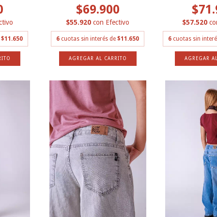
0
$69.900
$71.
ctivo
$55.920
con
Efectivo
$57.520
co
e
$11.650
6
cuotas sin interés de
$11.650
6
cuotas sin inter
RITO
AGREGAR AL CARRITO
AGREGAR AL