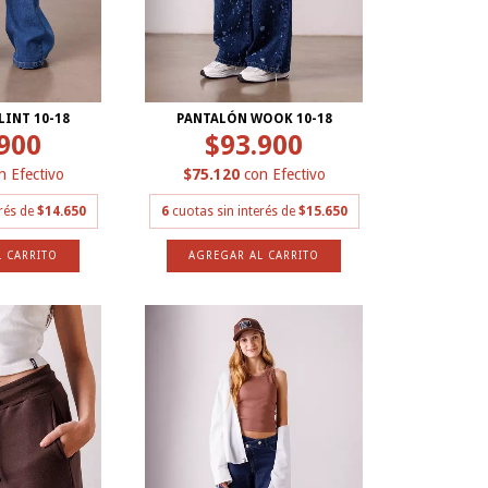
LINT 10-18
PANTALÓN WOOK 10-18
900
$93.900
n
Efectivo
$75.120
con
Efectivo
erés de
$14.650
6
cuotas sin interés de
$15.650
 CARRITO
AGREGAR AL CARRITO