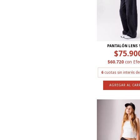
PANTALÓN LENS 
$75.90
$60.720
con
Efe
6
cuotas sin interés d
AGREGAR AL CAR