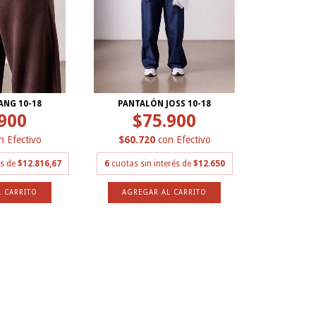
ANG 10-18
PANTALÓN JOSS 10-18
900
$75.900
n
Efectivo
$60.720
con
Efectivo
és de
$12.816,67
6
cuotas sin interés de
$12.650
 CARRITO
AGREGAR AL CARRITO