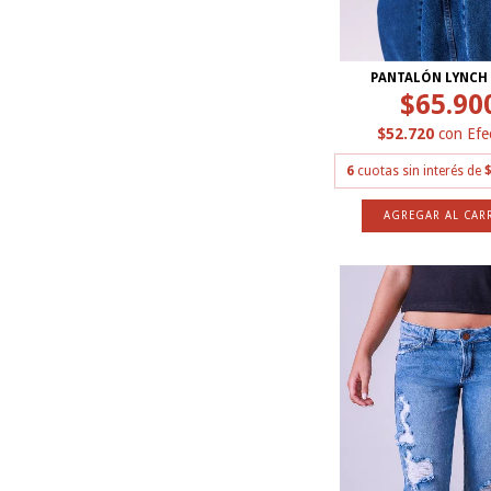
PANTALÓN LYNCH 
$65.90
$52.720
con
Efe
6
cuotas sin interés de
$
AGREGAR AL CAR