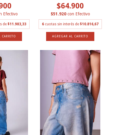
900
$64.900
n
Efectivo
$51.920
con
Efectivo
és de
$11.983,33
6
cuotas sin interés de
$10.816,67
 CARRITO
AGREGAR AL CARRITO