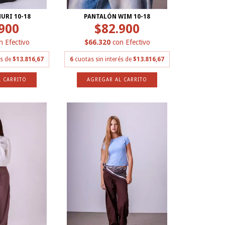
URI 10-18
PANTALÓN WIM 10-18
900
$82.900
n
Efectivo
$66.320
con
Efectivo
és de
$13.816,67
6
cuotas sin interés de
$13.816,67
 CARRITO
AGREGAR AL CARRITO