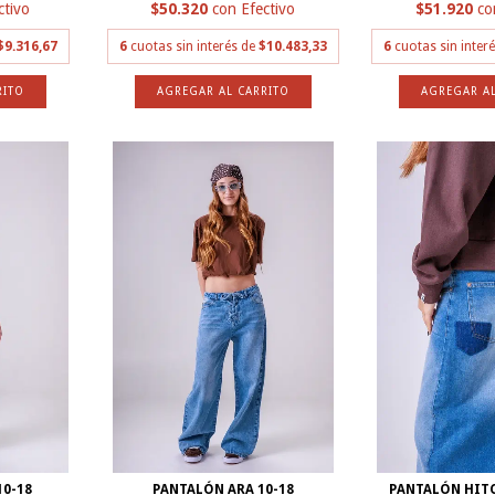
ctivo
$50.320
con
Efectivo
$51.920
co
$9.316,67
6
cuotas sin interés de
$10.483,33
6
cuotas sin inter
RITO
AGREGAR AL CARRITO
AGREGAR AL
10-18
PANTALÓN ARA 10-18
PANTALÓN HIT