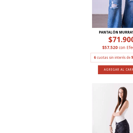
PANTALÓN MURRAY
$71.90
$57.520
con
Efe
6
cuotas sin interés de
$
AGREGAR AL CAR