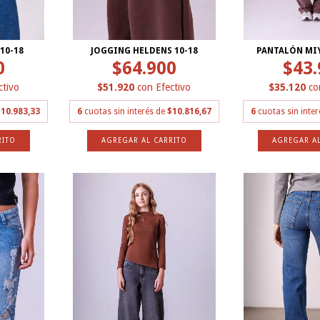
10-18
JOGGING HELDENS 10-18
PANTALÓN MIY
0
$64.900
$43.
ctivo
$51.920
con
Efectivo
$35.120
co
10.983,33
6
cuotas sin interés de
$10.816,67
6
cuotas sin inte
RITO
AGREGAR AL CARRITO
AGREGAR AL