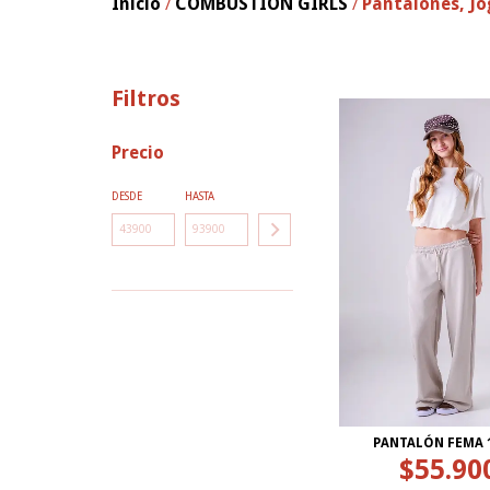
Inicio
COMBUSTION GIRLS
Pantalones, Jo
/
/
Filtros
Precio
DESDE
HASTA
PANTALÓN FEMA 
$55.90