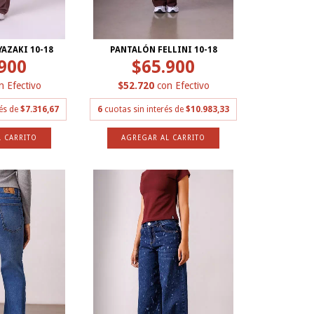
AZAKI 10-18
PANTALÓN FELLINI 10-18
900
$65.900
n
Efectivo
$52.720
con
Efectivo
rés de
$7.316,67
6
cuotas sin interés de
$10.983,33
 CARRITO
AGREGAR AL CARRITO