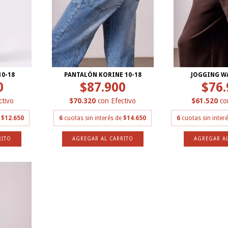
10-18
PANTALÓN KORINE 10-18
JOGGING W
0
$87.900
$76.
ctivo
$70.320
con
Efectivo
$61.520
co
e
$12.650
6
cuotas sin interés de
$14.650
6
cuotas sin inter
RITO
AGREGAR AL CARRITO
AGREGAR AL