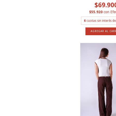
$69.90
$55.920
con
Efe
6
cuotas sin interés d
AGREGAR AL CAR