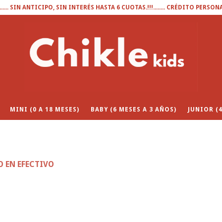
........ SIN ANTICIPO, SIN INTERÉS HASTA 6 CUOTAS.!!!........ CRÉDITO PERSON
MINI (0 A 18 MESES)
BABY (6 MESES A 3 AÑOS)
JUNIOR (4
O EN EFECTIVO