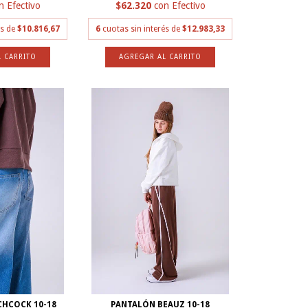
n
Efectivo
$62.320
con
Efectivo
és de
$10.816,67
6
cuotas sin interés de
$12.983,33
 CARRITO
AGREGAR AL CARRITO
CHCOCK 10-18
PANTALÓN BEAUZ 10-18