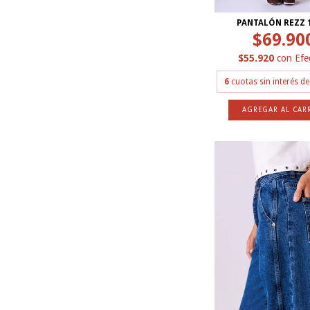
PANTALÓN REZZ 
$69.90
$55.920
con
Efe
6
cuotas sin interés d
AGREGAR AL CAR